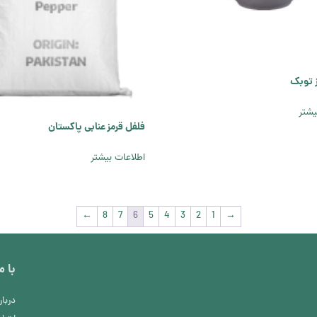
 توبک
یشتر
فلفل قرمز عنابی پاکستان
اطلاعات بیشتر
←
8
7
6
5
4
3
2
1
→
با 
دربار