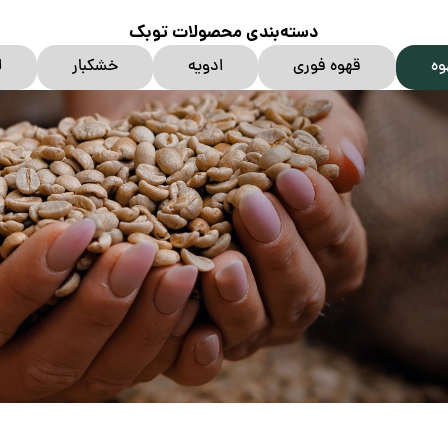
دسته‌بندی محصولات توبک
وه
قهوه فوری
ادویه
خشکبار
ل