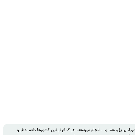
 را از ۳۷ گونه‌ی مختلف قهوه و از ۱۳ کشور کشت‌کننده در جهان اتیوپی، کلمبیا، برزیل، هند و… انجام می‌‌دهد. هر کدام از این کشورها طعم، عطر و