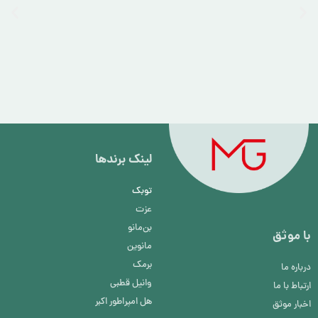
لینک برند‌ها
توبک
عزت
بن‌مانو
با موثق
مانوین
برمک
درباره ما
وانیل قطبی
ارتباط با ما
هل امپراطور اکبر
اخبار موثق