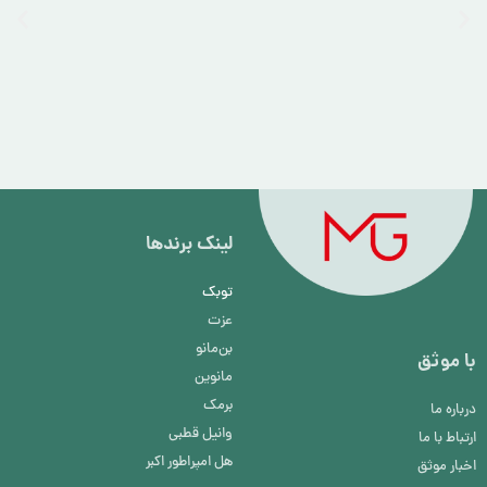
لینک برند‌ها
توبک
عزت
بن‌مانو
با موثق
مانوین
برمک
درباره ما
وانیل قطبی
ارتباط با ما
هل امپراطور اکبر
اخبار موثق