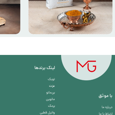
لینک برند‌ها
توبک
عزت
بن‌مانو
با موثق
مانوین
برمک
درباره ما
وانیل قطبی
ارتباط با ما