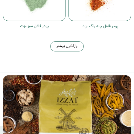
پودر فلفل چند رنگ عزت
پودر فلفل سبز عزت
بارگذاری بیشتر