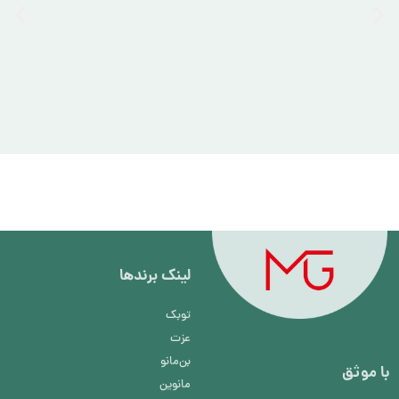
لینک برند‌ها
توبک
عزت
بن‌مانو
با موثق
مانوین