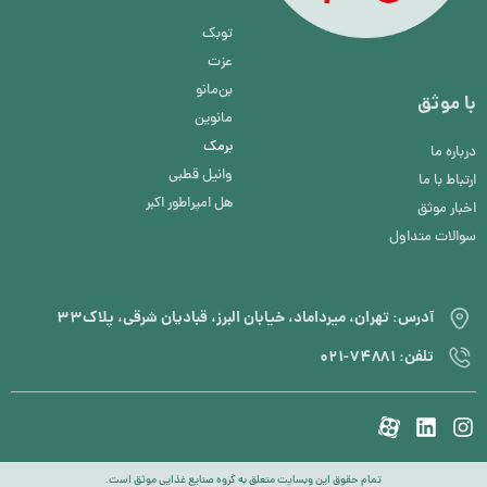
توبک
عزت
بن‌مانو
با موثق
مانوین
برمک
درباره ما
وانیل قطبی
ارتباط با ما
هل امپراطور اکبر
اخبار موثق
سوالات متداول
آدرس: تهران، میرداماد، خیابان البرز، قبادیان شرقی، پلاک۳۳
تلفن: ۷۴۸۸۱-۰۲۱
تمام حقوق این وبسایت متعلق به گروه صنایع غذایی موثق است.