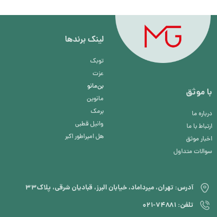
لینک برند‌ها
توبک
عزت
بن‌مانو
با موثق
مانوین
برمک
درباره ما
وانیل قطبی
ارتباط با ما
هل امپراطور اکبر
اخبار موثق
سوالات متداول
آدرس: تهران، میرداماد، خیابان البرز، قبادیان شرقی، پلاک۳۳
تلفن: ۷۴۸۸۱-۰۲۱