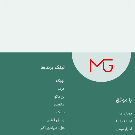
لینک برند‌ها
توبک
عزت
بن‌مانو
با موثق
مانوین
برمک
درباره ما
وانیل قطبی
ارتباط با ما
هل امپراطور اکبر
اخبار موثق