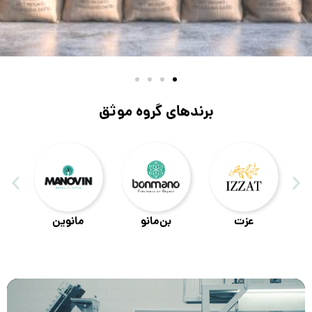
برندهای گروه موثق
عزت
بن‌مانو
مانوین