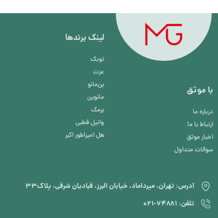
لینک برند‌ها
توبک
عزت
بن‌مانو
با موثق
مانوین
برمک
درباره ما
وانیل قطبی
ارتباط با ما
هل امپراطور اکبر
اخبار موثق
سوالات متداول
آدرس: تهران، میرداماد، خیابان البرز، قبادیان شرقی، پلاک۳۳
تلفن: ۷۴۸۸۱-۰۲۱