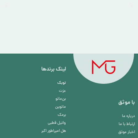
لینک برند‌ها
توبک
عزت
بن‌مانو
با موثق
مانوین
برمک
درباره ما
وانیل قطبی
ارتباط با ما
هل امپراطور اکبر
اخبار موثق