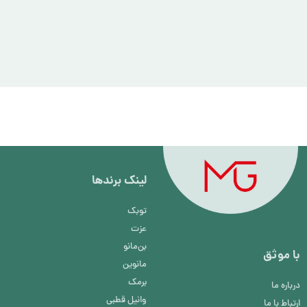
لینک برند‌ها
توبک
عزت
بن‌مانو
با موثق
مانوین
برمک
درباره ما
وانیل قطبی
ارتباط با ما