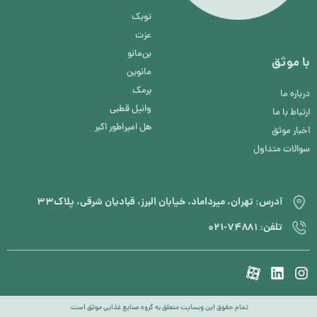
توبک
عزت
بن‌مانو
با موثق
مانوین
برمک
درباره ما
وانیل قطبی
ارتباط با ما
هل امپراطور اکبر
اخبار موثق
سوالات متداول
آدرس: تهران، میرداماد، خیابان البرز، قبادیان شرقی، پلاک۳۳
تلفن: ۷۴۸۸۱-۰۲۱
تمام حقوق این وبسایت متعلق به گروه صنایع غذایی موثق است.