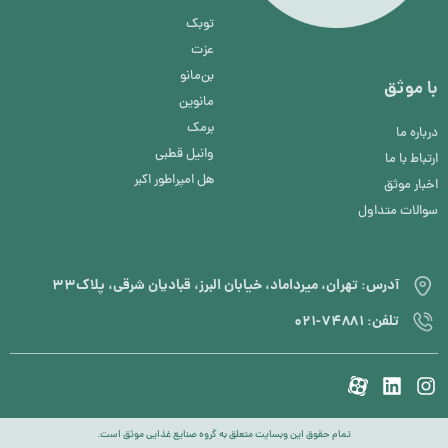
توبک
عزت
بن‌مانو
با موثق
مانوین
برمک
درباره ما
وانیل قطبی
ارتباط با ما
هل امپراطور اکبر
اخبار موثق
سوالات متداول
آدرس: تهران، میرداماد، خیابان البرز، قبادیان شرقی، پلاک۳۳
تلفن: ۷۴۸۸۱-۰۲۱
تمام حقوق این وبسایت متعلق به گروه صنایع غذایی موثق است.