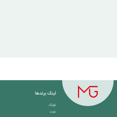
لینک برند‌ها
توبک
عزت