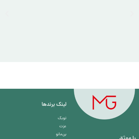
لینک برند‌ها
توبک
عزت
بن‌مانو
با موثق