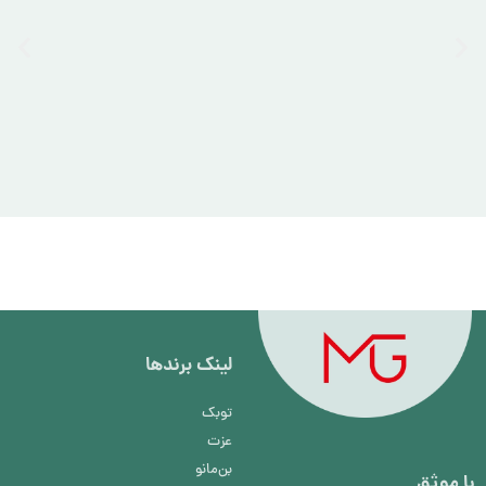
لینک برند‌ها
توبک
عزت
بن‌مانو
با موثق