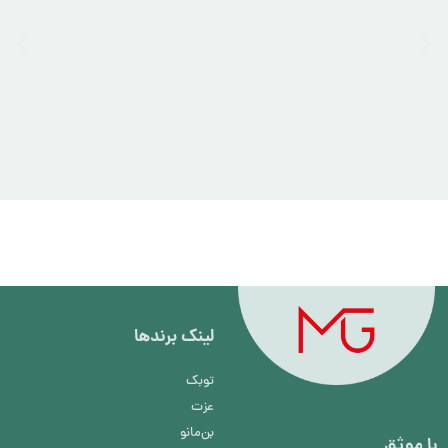
لینک برند‌ها
توبک
عزت
بن‌مانو
با موثق