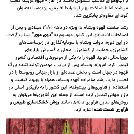
با آب‌وهوای مناسب گسترش یافت. در آغاز،= قهوه عربیکا کشت
می‌شد؛ اما با شناخت بهتر از شرایط اقلیمی، روبوستا به‌عنوان
گونه‌ای مقاوم‌تر جایگزین شد.
رشد صنعت قهوه ویتنام به ویژه در دهه ۱۹۸۰ میلادی و پس از
اصلاحات اقتصادی این کشور موسوم به
“
دوی موی
“
شتاب گرفت.
در این دوره، دولت ویتنام با سرمایه‌گذاری در زیرساخت‌های
کشاورزی، حمایت از کشاورزان محلی و گسترش بازارهای
بین‌المللی، تولید قهوه را به یکی از موتورهای اقتصادی کشور
تبدیل کرد. امروزه، ویتنام پس از برزیل، دومین تولیدکننده بزرگ
قهوه در جهان است و بخش عمده‌ای از بازار جهانی روبوستا را در
اختیار دارد. رشد صادرات قهوه ویتنام، همراه با بهبود کیفیت و
استفاده از فناوری‌های پیشرفته، این کشور را به بازیگری اصلی در
بازار جهانی تبدیل کرده است. از جمله این فناوری‌ها می‌توان به
روش‌های مدرن فرآوری دانه‌ها، مانند
روش خشک‌سازی طبیعی
و
فرآوری شسته‌‌شده
اشاره کرد.