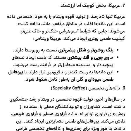
۲. عربیکا: بخش کوچک اما ارزشمند
عربیکا تنها ۵درصد از تولید قهوه ویتنام را به خود اختصاص داده
است. این دانه‌ها اغلب در مناطق مرتفعی مانند
دا ات
کشت
می‌شوند؛ جایی که شرایط آب‌وهوایی خنک‌تر و خاک غنی‌تر،
کیفیت طعمی بهتری ایجاد می‌کند. عربیکا ویتنامی:
رنگ روشن‌تر و شکل بیضی‌تری
نسبت به روبوستا دارند.
حاوی
چربی و قند بیشتری
هستند که باعث ایجاد نت‌های
پیچیده‌تر و اسیدیته متعادل‌تر در فرآیند رست می‌شود.
این دانه‌ها به رست کندتر و دقیق‌تری نیاز دارند تا
پروفایل
طعمی میوه‌ای و گلی
آن به‌طور کامل شکوفا شود.
3. دانه‌های تخصصی (Specialty Coffee)
در سال‌های اخیر، تولید قهوه تخصصی در ویتنام رشد چشمگیری
داشته است. کشاورزان و تولیدکنندگان محلی با استفاده از
روش‌های فرآوری نوآورانه، مانند
فرآوری عسلی
و
فرآوری طبیعی
،
تلاش می‌کنند پروفایل‌های طعمی متمایزتری ایجاد کنند. این
دانه‌ها به طور ویژه برای رستری‌ها و کافه‌های تخصصی طراحی