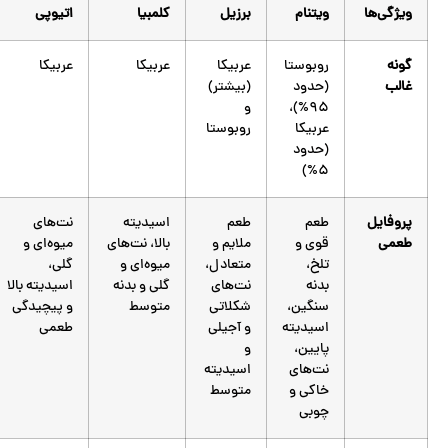
ویژگی‌ها
ویتنام
برزیل
کلمبیا
اتیوپی
گونه
روبوستا
عربیکا
عربیکا
عربیکا
غالب
(حدود
(بیشتر)
۹۵%)،
و
عربیکا
روبوستا
(حدود
۵%)
پروفایل
طعم
طعم
اسیدیته
نت‌های
طعمی
قوی و
ملایم و
بالا، نت‌های
میوه‌ای و
تلخ،
متعادل،
میوه‌ای و
گلی،
بدنه
نت‌های
گلی و بدنه
اسیدیته بالا
سنگین،
شکلاتی
متوسط
و پیچیدگی
اسیدیته
و آجیلی
طعمی
پایین،
و
نت‌های
اسیدیته
خاکی و
متوسط
چوبی