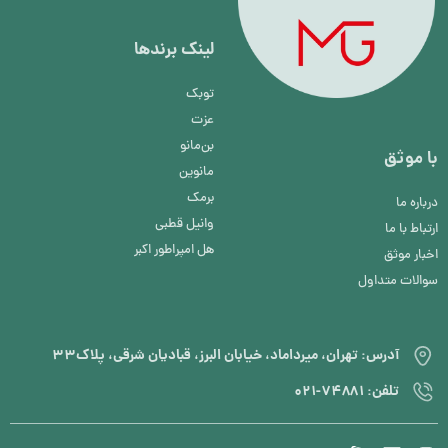
لینک برند‌ها
توبک
عزت
بن‌مانو
با موثق
مانوین
برمک
درباره ما
وانیل قطبی
ارتباط با ما
هل امپراطور اکبر
اخبار موثق
سوالات متداول
آدرس: تهران، میرداماد، خیابان البرز، قبادیان شرقی، پلاک۳۳
تلفن: ۷۴۸۸۱-۰۲۱