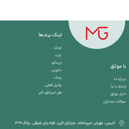
لینک برند‌ها
توبک
عزت
بن‌مانو
با موثق
مانوین
برمک
درباره ما
وانیل قطبی
ارتباط با ما
هل امپراطور اکبر
اخبار موثق
سوالات متداول
آدرس: تهران، میرداماد، خیابان البرز، قبادیان شرقی، پلاک۳۳