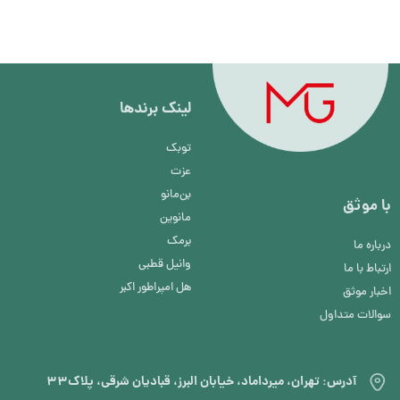
لینک برند‌ها
توبک
عزت
بن‌مانو
با موثق
مانوین
برمک
درباره ما
وانیل قطبی
ارتباط با ما
هل امپراطور اکبر
اخبار موثق
سوالات متداول
آدرس: تهران، میرداماد، خیابان البرز، قبادیان شرقی، پلاک۳۳